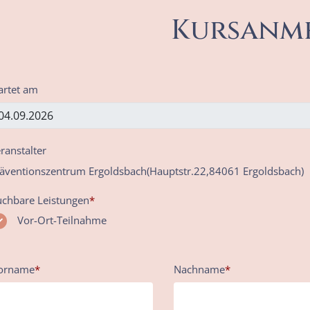
Kursanm
artet am
ranstalter
äventionszentrum Ergoldsbach(Hauptstr.22,84061 Ergoldsbach)
chbare Leistungen
*
Vor-Ort-Teilnahme
orname
*
Nachname
*