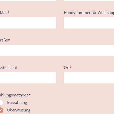
-Mail
*
Handynummer ​für ​Whatsap
traße
*
ostleitzahl
Ort
*
ahlungsmethode
*
Barzahlung
Überweisung