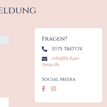
eldung
Fragen?
0175 7847174
info@fit-fuer-
zwoa.de
Social Media