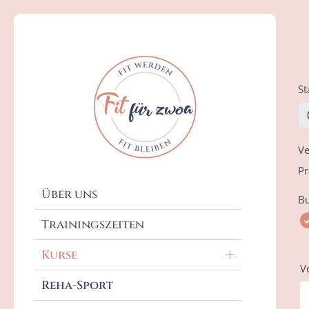
St
Bewegungskurse
Babybauch- & Babykurse
Ve
Pr
Kinderkurse
Über uns
Bu
Trainingszeiten
Kurse
V
Reha-Sport