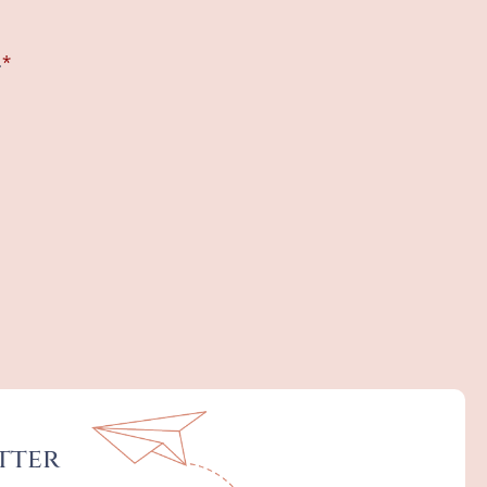
.
*
tter