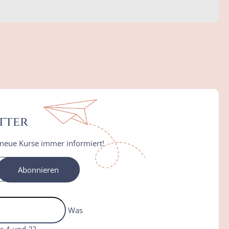
tter
 neue Kurse immer informiert!
Abonnieren
Was
s 4 und 2?