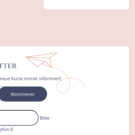
tter
 neue Kurse immer informiert!
Abonnieren
Bitte
plus 8.